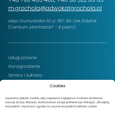
m.grochola@adwokatgrochola.pl
Aleja Grunwaldzka 82 p. 367,
80-244 Gdańsk
(Centrum „Manhattan” - III piętro)
Usługi prawne
Wynagrodzenie
Sprawy i sukcesy
Prawo w praktyce
Cookies
Referencje
Używamy plików cookie, aby zapewnić najlepsze możliwe działanie
Kontakt
naszej strony. Możesz dostosować swoje preferencje. Klikając „Akceptuj
wszystkie”, wyrażasz zgodę na użycie wszystkich plików cookie.
Polityka prywatności